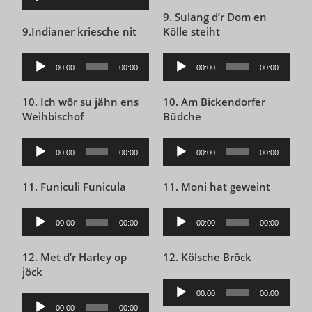
Player
9. Sulang d’r Dom en
9.Indianer kriesche nit
Kölle steiht
Audio-
Audio-
00:00
00:00
00:00
00:00
Player
Player
10. Ich wör su jähn ens
10. Am Bickendorfer
Weihbischof
Büdche
Audio-
Audio-
00:00
00:00
00:00
00:00
Player
Player
11. Funiculi Funicula
11. Moni hat geweint
Audio-
Audio-
00:00
00:00
00:00
00:00
Player
Player
12. Met d’r Harley op
12. Kölsche Bröck
jöck
Audio-
00:00
00:00
Audio-
Player
00:00
00:00