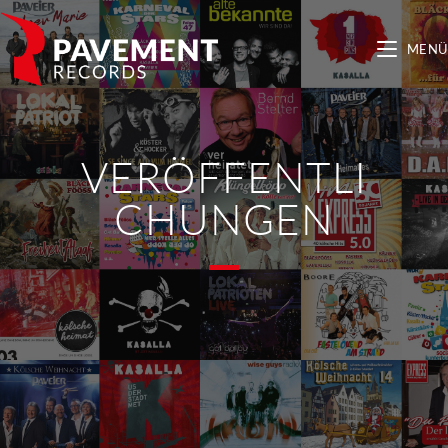
MENÜ
VERÖFFENTLI
CHUNGEN