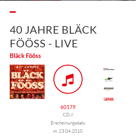
40 JAHRE BLÄCK
FÖÖSS - LIVE
Bläck Fööss
60179
CD //
Erscheinungsdatu
m: 23.04.2010