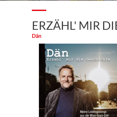
ERZÄHL' MIR D
Dän