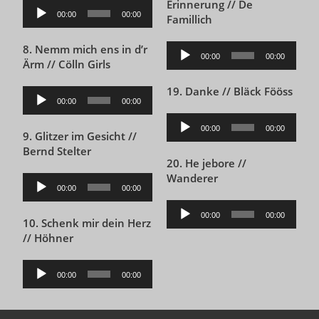
Erinnerung // De
Audio-
00:00
00:00
Famillich
Player
8. Nemm mich ens in d’r
Audio-
00:00
00:00
Ärm // Cölln Girls
Player
19. Danke // Bläck Fööss
Audio-
00:00
00:00
Player
Audio-
00:00
00:00
9. Glitzer im Gesicht //
Player
Bernd Stelter
20. He jebore //
Wanderer
Audio-
00:00
00:00
Player
Audio-
00:00
00:00
10. Schenk mir dein Herz
Player
// Höhner
Audio-
00:00
00:00
Player