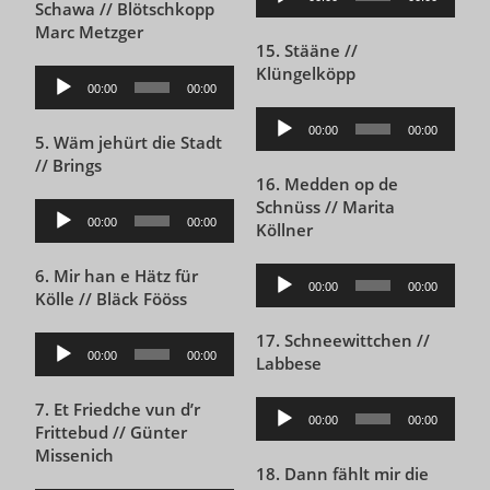
Schawa // Blötschkopp
Player
Marc Metzger
15. Stääne //
Klüngelköpp
Audio-
00:00
00:00
Player
Audio-
00:00
00:00
5. Wäm jehürt die Stadt
Player
// Brings
16. Medden op de
Schnüss // Marita
Audio-
00:00
00:00
Köllner
Player
6. Mir han e Hätz für
Audio-
00:00
00:00
Kölle // Bläck Fööss
Player
17. Schneewittchen //
Audio-
00:00
00:00
Labbese
Player
7. Et Friedche vun d’r
Audio-
00:00
00:00
Frittebud // Günter
Player
Missenich
18. Dann fählt mir die