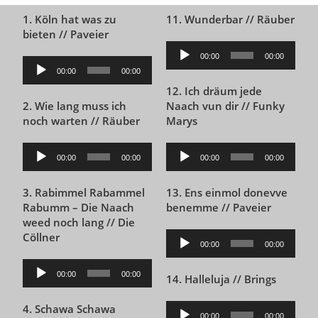
1. Köln hat was zu
11. Wunderbar // Räuber
bieten // Paveier
Audio-
00:00
00:00
Audio-
Player
00:00
00:00
Player
12. Ich dräum jede
2. Wie lang muss ich
Naach vun dir // Funky
noch warten // Räuber
Marys
Audio-
Audio-
00:00
00:00
00:00
00:00
Player
Player
3. Rabimmel Rabammel
13. Ens einmol donevve
Rabumm – Die Naach
benemme // Paveier
weed noch lang // Die
Cöllner
Audio-
00:00
00:00
Player
Audio-
00:00
00:00
14. Halleluja // Brings
Player
4. Schawa Schawa
Audio-
00:00
00:00