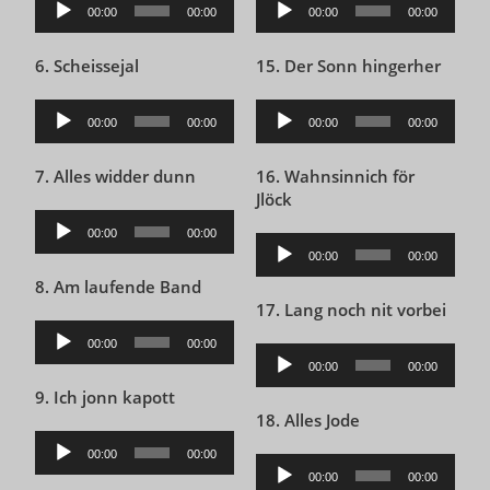
Audio-
Audio-
00:00
00:00
00:00
00:00
Player
Player
6. Scheissejal
15. Der Sonn hingerher
Audio-
Audio-
00:00
00:00
00:00
00:00
Player
Player
7. Alles widder dunn
16. Wahnsinnich för
Jlöck
Audio-
00:00
00:00
Audio-
Player
00:00
00:00
Player
8. Am laufende Band
17. Lang noch nit vorbei
Audio-
00:00
00:00
Audio-
Player
00:00
00:00
Player
9. Ich jonn kapott
18. Alles Jode
Audio-
00:00
00:00
Audio-
Player
00:00
00:00