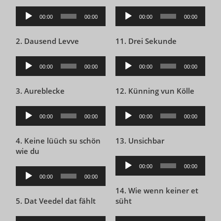
Audio-
Audio-
00:00
00:00
00:00
00:00
Player
Player
2. Dausend Levve
11. Drei Sekunde
Audio-
Audio-
00:00
00:00
00:00
00:00
Player
Player
3. Aureblecke
12. Künning vun Kölle
Audio-
Audio-
00:00
00:00
00:00
00:00
Player
Player
4. Keine lüüch su schön
13. Unsichbar
wie du
Audio-
00:00
00:00
Audio-
Player
00:00
00:00
Player
14. Wie wenn keiner et
5. Dat Veedel dat fählt
süht